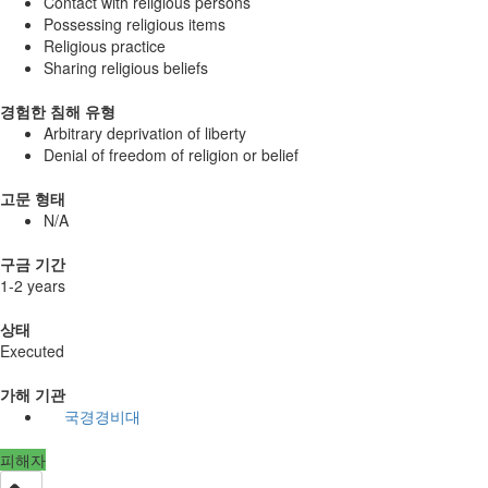
Contact with religious persons
Possessing religious items
Religious practice
Sharing religious beliefs
경험한 침해 유형
Arbitrary deprivation of liberty
Denial of freedom of religion or belief
고문 형태
N/A
구금 기간
1-2 years
상태
Executed
가해 기관
국경경비대
피해자