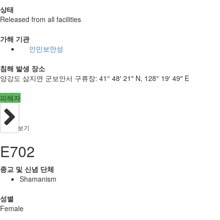
상태
Released from all facilities
가해 기관
인민보안성
침해 발생 장소
양강도 삼지연 군보안서 구류장:
41° 48′ 21″ N, 128° 19′ 49″ E
피해자
보기
E702
종교 및 신념 단체
Shamanism
성별
Female