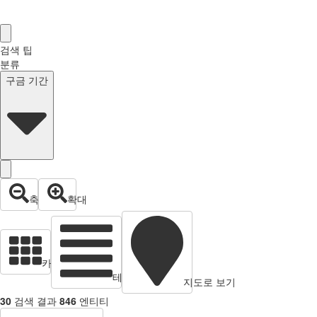
검색 팁
분류
구금 기간
축소
확대
카드 뷰
테이블 보기
지도로 보기
30
검색 결과
846
엔티티