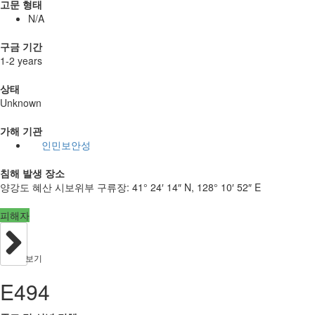
고문 형태
N/A
구금 기간
1-2 years
상태
Unknown
가해 기관
인민보안성
침해 발생 장소
양강도 혜산 시보위부 구류장:
41° 24′ 14″ N, 128° 10′ 52″ E
피해자
보기
E494