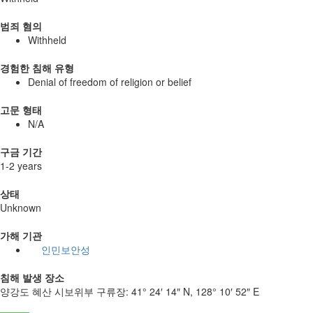
범죄 혐의
Withheld
경험한 침해 유형
Denial of freedom of religion or belief
고문 형태
N/A
구금 기간
1-2 years
상태
Unknown
가해 기관
인민보안성
침해 발생 장소
양강도 혜산 시보위부 구류장:
41° 24′ 14″ N, 128° 10′ 52″ E