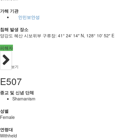
가해 기관
인민보안성
침해 발생 장소
양강도 혜산 시보위부 구류장:
41° 24′ 14″ N, 128° 10′ 52″ E
피해자
보기
E507
종교 및 신념 단체
Shamanism
성별
Female
연령대
Withheld