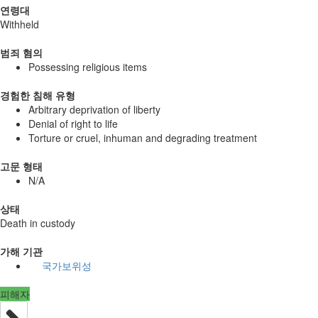
연령대
Withheld
범죄 혐의
Possessing religious items
경험한 침해 유형
Arbitrary deprivation of liberty
Denial of right to life
Torture or cruel, inhuman and degrading treatment
고문 형태
N/A
상태
Death in custody
가해 기관
국가보위성
피해자