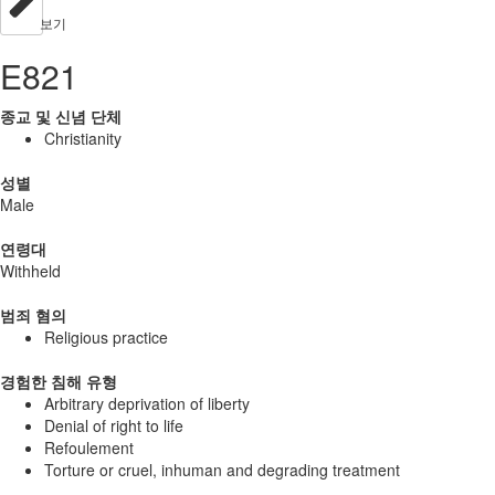
보기
E821
종교 및 신념 단체
Christianity
성별
Male
연령대
Withheld
범죄 혐의
Religious practice
경험한 침해 유형
Arbitrary deprivation of liberty
Denial of right to life
Refoulement
Torture or cruel, inhuman and degrading treatment