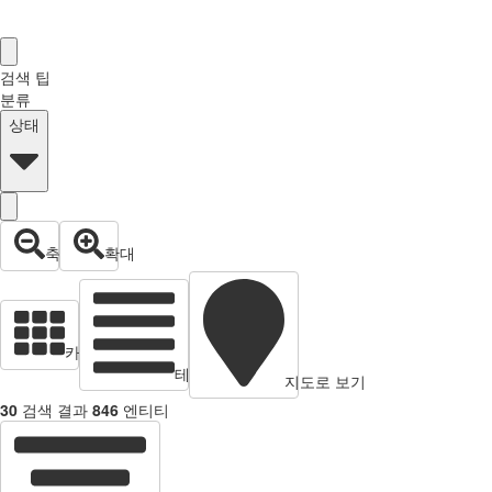
검색 팁
분류
상태
축소
확대
카드 뷰
테이블 보기
지도로 보기
30
검색 결과
846
엔티티