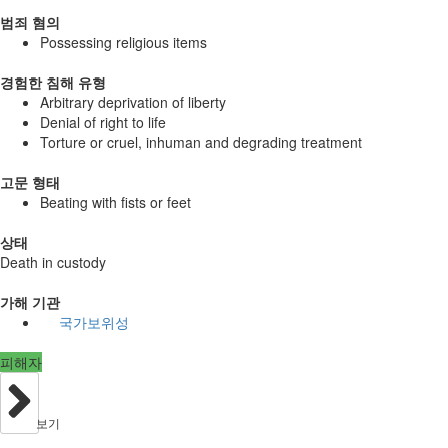
범죄 혐의
Possessing religious items
경험한 침해 유형
Arbitrary deprivation of liberty
Denial of right to life
Torture or cruel, inhuman and degrading treatment
고문 형태
Beating with fists or feet
상태
Death in custody
가해 기관
국가보위성
피해자
보기