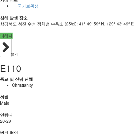
국가보위성
침해 발생 장소
함경북도 청진 수성 정치범 수용소 (25번):
41° 49′ 59″ N, 129° 43′ 49″ E
피해자
보기
E110
종교 및 신념 단체
Christianity
성별
Male
연령대
20-29
범죄 혐의