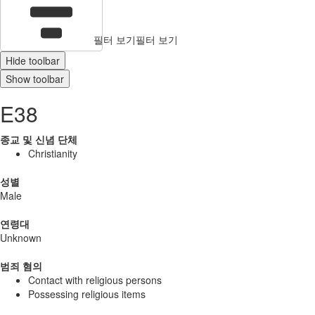
필터 보기
필터 보기
Hide toolbar
Show toolbar
E38
종교 및 신념 단체
Christianity
성별
Male
연령대
Unknown
범죄 혐의
Contact with religious persons
Possessing religious items