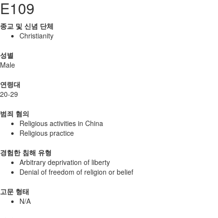
E109
종교 및 신념 단체
Christianity
성별
Male
연령대
20-29
범죄 혐의
Religious activities in China
Religious practice
경험한 침해 유형
Arbitrary deprivation of liberty
Denial of freedom of religion or belief
고문 형태
N/A