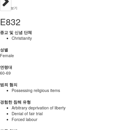
보기
E832
종교 및 신념 단체
Christianity
성별
Female
연령대
60-69
범죄 혐의
Possessing religious items
경험한 침해 유형
Arbitrary deprivation of liberty
Denial of fair trial
Forced labour