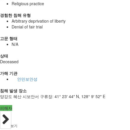
Religious practice
경험한 침해 유형
Arbitrary deprivation of liberty
Denial of fair trial
고문 형태
N/A
상태
Deceased
가해 기관
인민보안성
침해 발생 장소
양강도 혜산 시보안서 구류장:
41° 23′ 44″ N, 128° 9′ 52″ E
피해자
보기