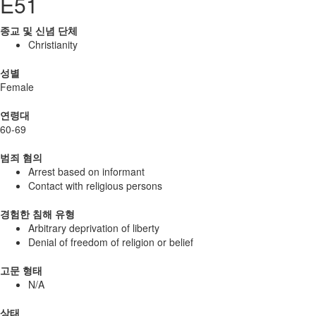
E51
종교 및 신념 단체
Christianity
성별
Female
연령대
60-69
범죄 혐의
Arrest based on informant
Contact with religious persons
경험한 침해 유형
Arbitrary deprivation of liberty
Denial of freedom of religion or belief
고문 형태
N/A
상태