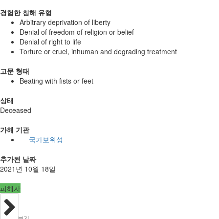
경험한 침해 유형
Arbitrary deprivation of liberty
Denial of freedom of religion or belief
Denial of right to life
Torture or cruel, inhuman and degrading treatment
고문 형태
Beating with fists or feet
상태
Deceased
가해 기관
국가보위성
추가된 날짜
2021년 10월 18일
피해자
보기