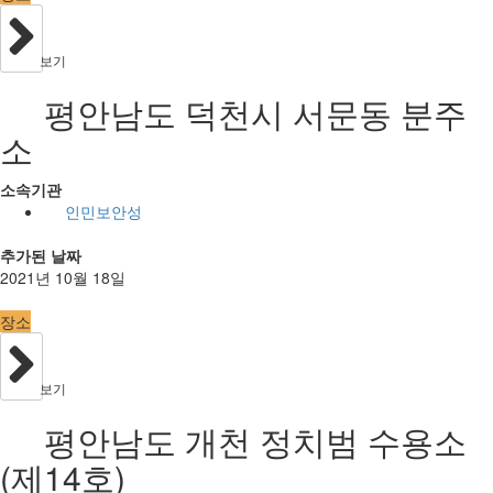
보기
평안남도 덕천시 서문동 분주
소
소속기관
인민보안성
추가된 날짜
2021년 10월 18일
장소
보기
평안남도 개천 정치범 수용소
(제14호)