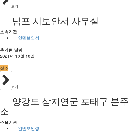
보기
남포 시보안서 사무실
소속기관
인민보안성
추가된 날짜
2021년 10월 18일
장소
보기
양강도 삼지연군 포태구 분주
소
소속기관
인민보안성