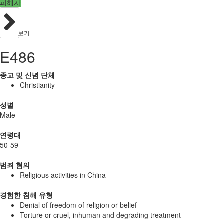
피해자
보기
E486
종교 및 신념 단체
Christianity
성별
Male
연령대
50-59
범죄 혐의
Religious activities in China
경험한 침해 유형
Denial of freedom of religion or belief
Torture or cruel, inhuman and degrading treatment