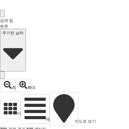
검색 팁
분류
추가된 날짜
축소
확대
카드 뷰
테이블 보기
지도로 보기
300
검색 결과
846
엔티티