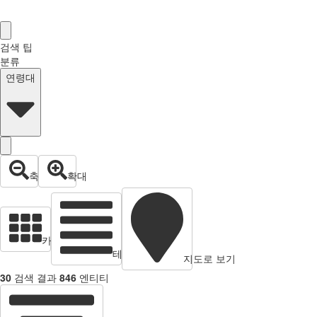
검색 팁
분류
연령대
축소
확대
카드 뷰
테이블 보기
지도로 보기
30
검색 결과
846
엔티티