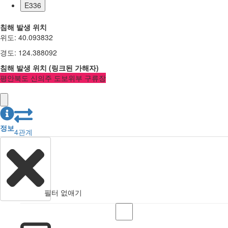
E336
침해 발생 위치
위도
:
40.093832
경도
:
124.388092
침해 발생 위치
(
링크된
가해자
)
평안북도 신의주 도보위부 구류장
정보
4
관계
필터 없애기