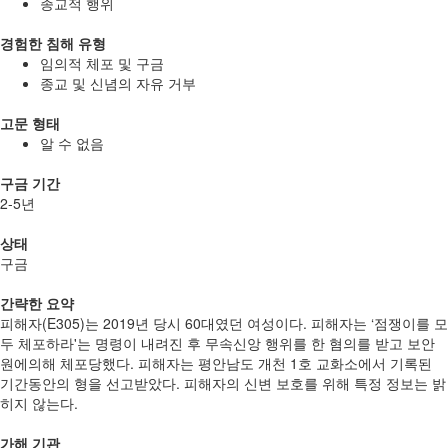
종교적 행위
경험한 침해 유형
임의적 체포 및 구금
종교 및 신념의 자유 거부
고문 형태
알 수 없음
구금 기간
2-5년
상태
구금
간략한 요약
피해자(E305)는 2019년 당시 60대였던 여성이다. 피해자는 ‘점쟁이를 모
두 체포하라'는 명령이 내려진 후 무속신앙 행위를 한 혐의를 받고 보안
원에의해 체포당했다. 피해자는 평안남도 개천 1호 교화소에서 기록된
기간동안의 형을 선고받았다. 피해자의 신변 보호를 위해 특정 정보는 밝
히지 않는다.
가해 기관