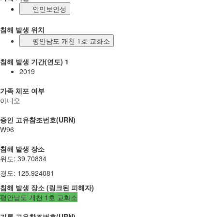
인민보안성
침해 발생 위치
평안남도 개천 1호 교화소
침해 발생 기간(연도) 1
2019
가족 체포 여부
아니오
증인 고유참조번호(URN)
W96
침해 발생 장소
위도
:
39.70834
경도
:
125.924081
침해 발생 장소
(
링크된
피해자
)
평안남도 개천 1호 교화소
기록 고유참조번호(URN)