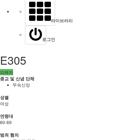
라이브러리
로그인
E305
피해자
종교 및 신념 단체
무속신앙
성별
여성
연령대
60-69
범죄 혐의