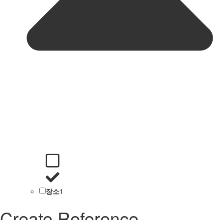
장소
1
Create Reference