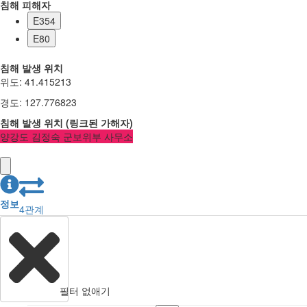
침해 피해자
E354
E80
침해 발생 위치
위도
:
41.415213
경도
:
127.776823
침해 발생 위치
(
링크된
가해자
)
양강도 김정숙 군보위부 사무소
정보
4
관계
필터 없애기