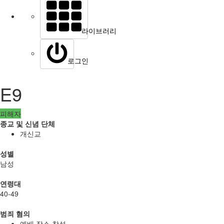
라이브러리
로그인
E9
피해자
종교 및 신념 단체
개신교
성별
남성
연령대
40-49
범죄 혐의
예배 장소 참석