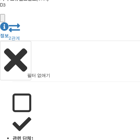
D3
정보
2
관계
필터 없애기
관련 단체
1