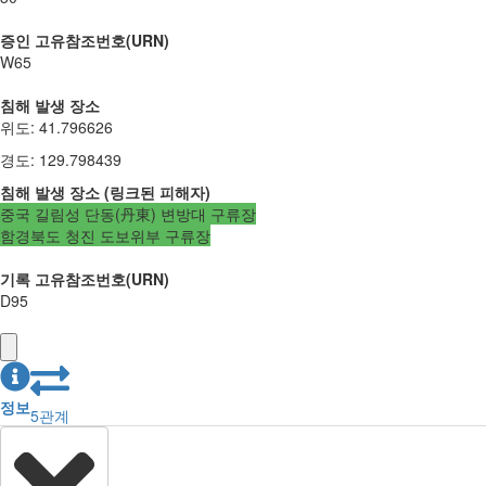
증인 고유참조번호(URN)
W65
침해 발생 장소
위도
:
41.796626
경도
:
129.798439
침해 발생 장소
(
링크된
피해자
)
중국 길림성 단동(丹東) 변방대 구류장
함경북도 청진 도보위부 구류장
기록 고유참조번호(URN)
D95
정보
5
관계