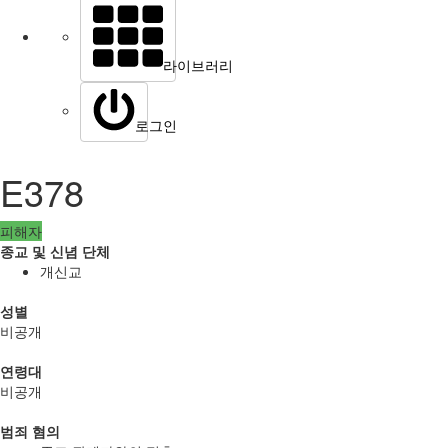
라이브러리
로그인
E378
피해자
종교 및 신념 단체
개신교
성별
비공개
연령대
비공개
범죄 혐의