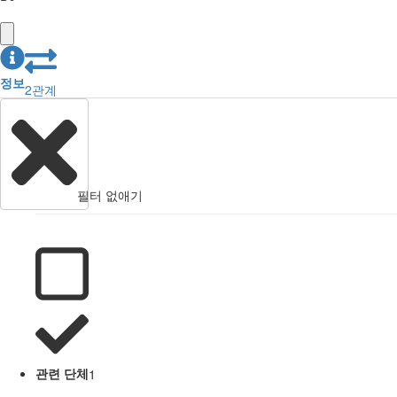
정보
2
관계
필터 없애기
관련 단체
1