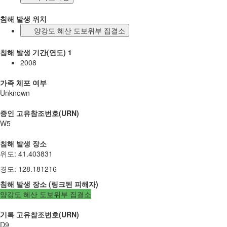
침해 발생 위치
양강도 혜산 도보위부 집결소
침해 발생 기간(연도) 1
2008
가족 체포 여부
Unknown
증인 고유참조번호(URN)
W5
침해 발생 장소
위도
:
41.403831
경도
:
128.181216
침해 발생 장소
(
링크된
피해자
)
양강도 혜산 도보위부 집결소
기록 고유참조번호(URN)
D9