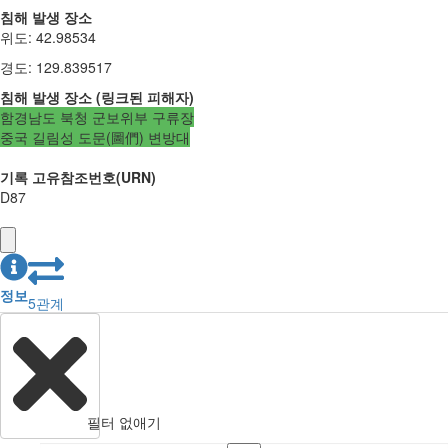
침해 발생 장소
위도
:
42.98534
경도
:
129.839517
침해 발생 장소
(
링크된
피해자
)
함경남도 북청 군보위부 구류장
중국 길림성 도문(圖們) 변방대
기록 고유참조번호(URN)
D87
정보
5
관계
필터 없애기