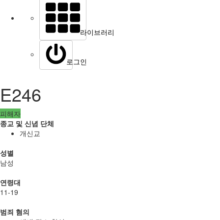
라이브러리
로그인
E246
피해자
종교 및 신념 단체
개신교
성별
남성
연령대
11-19
범죄 혐의