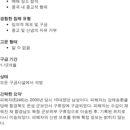
예배 장소 참석
중국 내 종교적 행위
경험한 침해 유형
임의적 체포 및 구금
종교 및 신념의 자유 거부
고문 형태
알 수 없음
구금 기간
1-12개월
상태
모든 구금시설에서 석방
간략한 요약
피해자(E246)는 2000년 당시 10대였던 남성이다. 피해자는 강제송환을
당해 함경북도 온성 군보안서 구류장에 구금되었다. 피해자는 수갑이 채
워진 채 함경남도 북청 군보위부 구류장으로 이송된 후, 기록된 위치로
다시 이송되었다. 피해자의 신변 보호를 위해 특정 정보는 밝히지 않는
다.