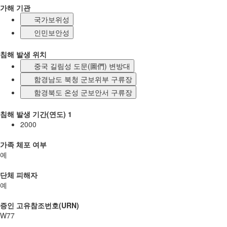
가해 기관
국가보위성
인민보안성
침해 발생 위치
중국 길림성 도문(圖們) 변방대
함경남도 북청 군보위부 구류장
함경북도 온성 군보안서 구류장
침해 발생 기간(연도) 1
2000
가족 체포 여부
예
단체 피해자
예
증인 고유참조번호(URN)
W77