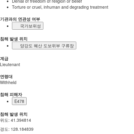
Denial of freedom of religion or belief
Torture or cruel, inhuman and degrading treatment
기관과의 연관성 여부
국가보위성
침해 발생 위치
양강도 혜산 도보위부 구류장
계급
Lieutenant
연령대
Withheld
침해 피해자
E478
침해 발생 위치
위도
:
41.394814
경도
:
128.184839