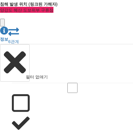
침해 발생 위치
(
링크된
가해자
)
양강도 혜산 도보위부 구류장
정보
6
관계
필터 없애기