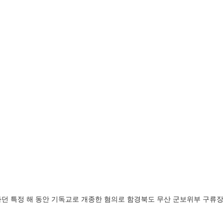
거주하던 특정 해 동안 기독교로 개종한 혐의로 함경북도 무산 군보위부 구류