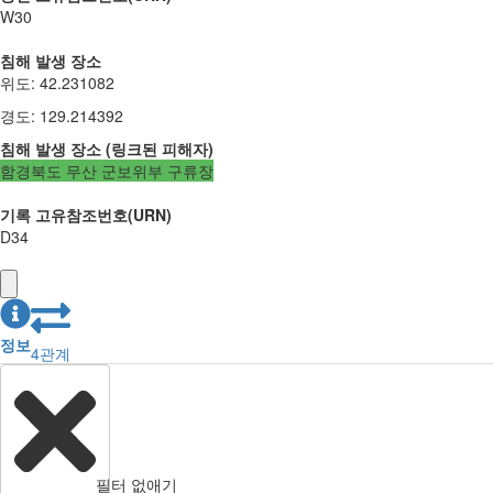
W30
침해 발생 장소
위도
:
42.231082
경도
:
129.214392
침해 발생 장소
(
링크된
피해자
)
함경북도 무산 군보위부 구류장
기록 고유참조번호(URN)
D34
정보
4
관계
필터 없애기