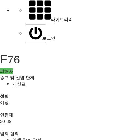
라이브러리
로그인
E76
피해자
종교 및 신념 단체
개신교
성별
여성
연령대
30-39
범죄 혐의
예배 장소 참석