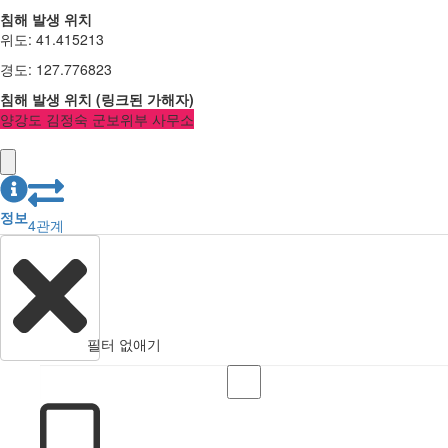
침해 발생 위치
위도
:
41.415213
경도
:
127.776823
침해 발생 위치
(
링크된
가해자
)
양강도 김정숙 군보위부 사무소
정보
4
관계
필터 없애기