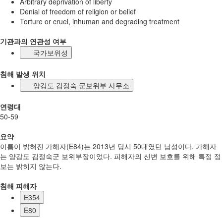
Arbitrary deprivation of liberty
Denial of freedom of religion or belief
Torture or cruel, inhuman and degrading treatment
기관과의 연관성 여부
국가보위성
침해 발생 위치
양강도 김정숙 군보위부 사무소
연령대
50-59
요약
이름이 밝혀진 가해자(E84)는 2013년 당시 50대였던 남성이다. 가해자
는 양강도 김정숙군 보위부장이었다. 피해자의 신변 보호를 위해 특정 정
보는 밝히지 않는다.
침해 피해자
E354
E80