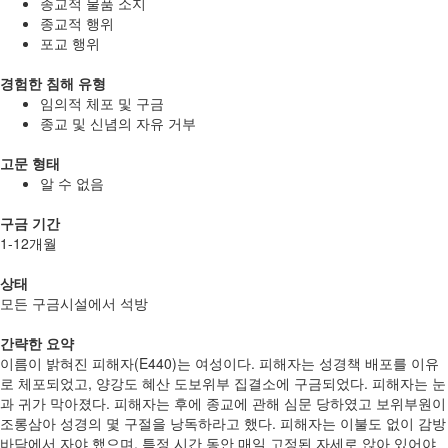
종교적 물품 소지
종교적 행위
포교 행위
경험한 침해 유형
임의적 체포 및 구금
종교 및 신념의 자유 거부
고문 형태
알 수 없음
구금 기간
1-12개월
상태
모든 구금시설에서 석방
간략한 요약
이름이 밝혀진 피해자(E440)는 여성이다. 피해자는 성경책 배포를 이유
로 체포되었고, 양강도 혜산 도보위부 집결소에 구금되었다. 피해자는 눈
과 귀가 막아졌다. 피해자는 후에 종교에 관해 심문 당하였고 보위부원이
조롱삼아 성경의 몇 구절을 낭독하라고 했다. 피해자는 이불도 없이 감방
바닥에서 자야 했으며, 특정 시간 동안 매일 고정된 자세로 앉아 있어야