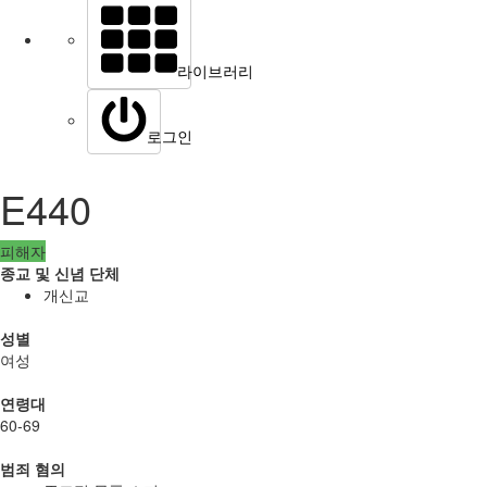
라이브러리
로그인
E440
피해자
종교 및 신념 단체
개신교
성별
여성
연령대
60-69
범죄 혐의