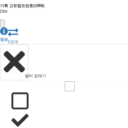
기록 고유참조번호(URN)
D89
정보
2
관계
필터 없애기